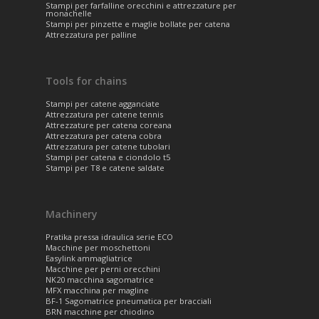
Stampi per farfalline orecchini e attrezzature per
monachelle
Stampi per pinzette e maglie bollate per catena
Attrezzatura per palline
Tools for chains
Stampi per catene agganciate
Attrezzatura per catene tennis
Attrezzature per catena coreana
Attrezzatura per catena cobra
Attrezzatura per catene tubolari
Stampi per catena e ciondolo t5
Stampi per T8 e catene saldate
Machinery
Pratika pressa idraulica serie ECO
Macchine per moschettoni
Easylink ammagliatrice
Macchine per perni orecchini
NK20 macchina sagomatrice
MFX macchina per magline
BF-1 Sagomatrice pneumatica per bracciali
BRN macchine per chiodino