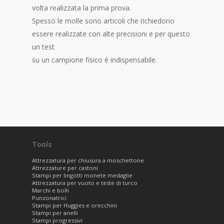
volta realizzata la prima prova.
Spesso le molle sono articoli che richiedono
essere realizzate con alte precisioni e per questo
un test
su un campione fisico è indispensabile.
Tools
Attrezzatura per chiusura a moschettone
Attrezzature per castoni
Stampi per lingotti monete medaglie
Attrezzatura per vuoto e teste di turco
Marchi e bolli
Punzonatrici
Stampi per Huggies e orecchini
Stampi per anelli
Stampi progressivi